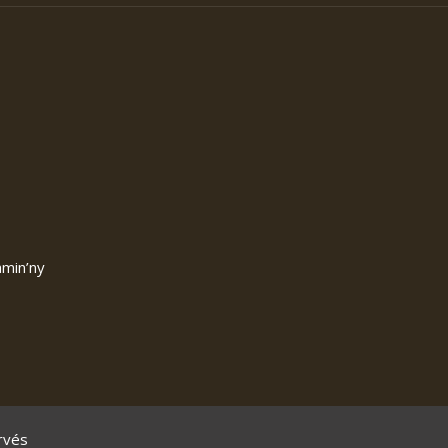
amin’ny
rvés