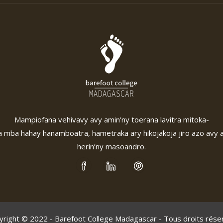
Mampiofana vehivavy avy amin’ny toerana lavitra mitoka-
 mba hahay hanamboatra, hametraka ary hikojakoja jiro azo avy 
herin’ny masoandro.
yright © 2022 - Barefoot College Madagascar - Tous droits rése