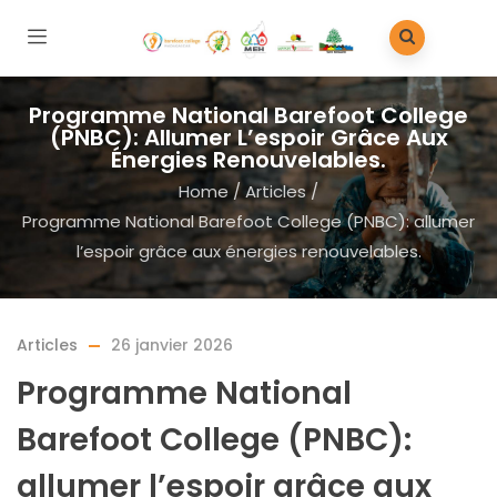
Programme National Barefoot College
(PNBC): Allumer L’espoir Grâce Aux
Énergies Renouvelables.
Home
/
Articles
/
Programme National Barefoot College (PNBC): allumer
l’espoir grâce aux énergies renouvelables.
Articles
26 janvier 2026
Programme National
Barefoot College (PNBC):
allumer l’espoir grâce aux