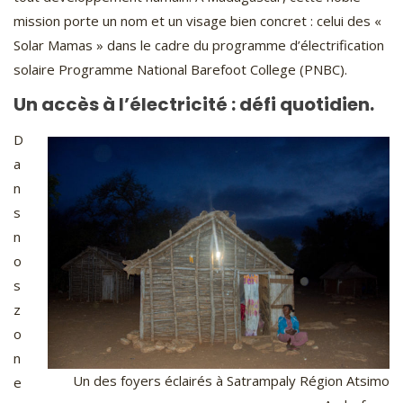
mission porte un nom et un visage bien concret : celui des «
Solar Mamas » dans le cadre du programme d’électrification
solaire Programme National Barefoot College (PNBC).
Un accès à l’électricité : défi quotidien.
D
a
n
s
n
o
s
z
o
n
Un des foyers éclairés à Satrampaly Région Atsimo
e